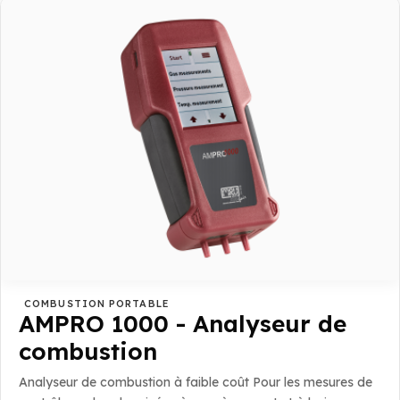
3
595,00
$
à
6
273,00
$
COMBUSTION PORTABLE
AMPRO 1000 - Analyseur de
combustion
Analyseur de combustion à faible coût Pour les mesures de