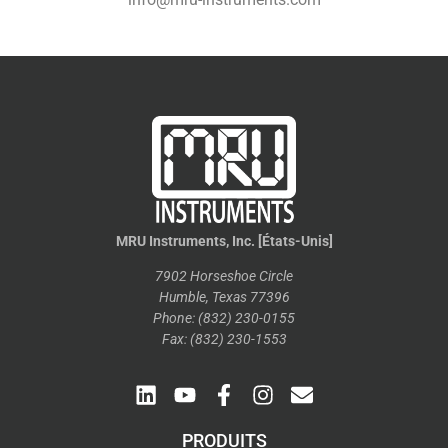
MRU Instruments, Inc. [États-Unis]
7902 Horseshoe Circle
Humble, Texas 77396
Phone: (832) 230-0155
Fax: (832) 230-1553
PRODUITS