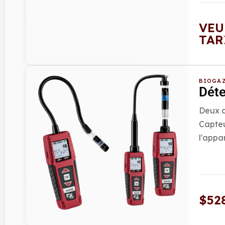
VEU
TAR
BIOGAZ
Déte
Deux a
Capteu
l'appar
$
52