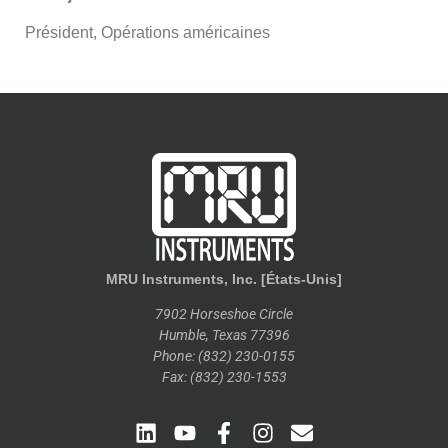
Président, Opérations américaines
MRU Instruments, Inc. [États-Unis]
7902 Horseshoe Circle
Humble, Texas 77396
Phone: (832) 230-0155
Fax: (832) 230-1553