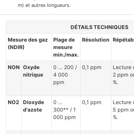
m) et autres longueurs.
DÉTAILS TECHNIQUES
Mesure des gaz
Plage de
Résolution
Répétabi
(NDIR)
mesure
min./max.
NON
Oxyde
0 ... 200 /
0,1 ppm
Lecture 
nitrique
4 000
2 ppm o
ppm
%.
NO2
Dioxyde
0 ...
0,1 ppm
Lecture 
d'azote
300** / 1
5 ppm o
000 ppm
%.