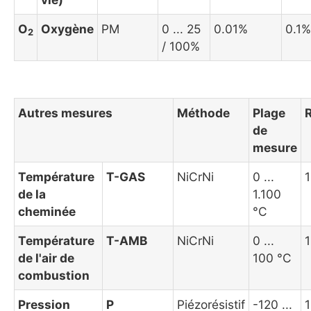
O
Oxygène
PM
0 ... 25
0.01%
0.1%
2
/ 100%
Autres mesures
Méthode
Plage
de
mesure
Température
T-GAS
NiCrNi
0 ...
1
de la
1.100
cheminée
°C
Température
T-AMB
NiCrNi
0 ...
1
de l'air de
100 °C
combustion
Pression
P
Piézorésistif
-120 ...
1