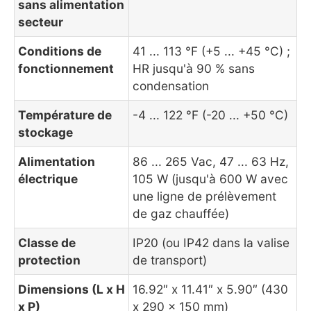
sans alimentation
secteur
Conditions de
41 ... 113 °F (+5 ... +45 °C) ;
fonctionnement
HR jusqu'à 90 % sans
condensation
Température de
-4 ... 122 °F (-20 ... +50 °C)
stockage
Alimentation
86 ... 265 Vac, 47 ... 63 Hz,
électrique
105 W (jusqu'à 600 W avec
une ligne de prélèvement
de gaz chauffée)
Classe de
IP20 (ou IP42 dans la valise
protection
de transport)
Dimensions (L x H
16.92″ x 11.41″ x 5.90″ (430
x P)
x 290 x 150 mm)