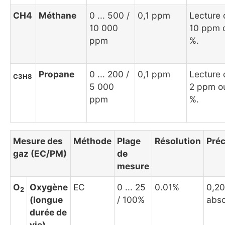
CH4
Méthane
0 ... 500 /
0,1 ppm
Lecture 
10 000
10 ppm 
ppm
%.
Propane
0 ... 200 /
0,1 ppm
Lecture 
C3H8
5 000
2 ppm o
ppm
%.
Mesure des
Méthode
Plage
Résolution
Préc
gaz (EC/PM)
de
mesure
O
Oxygène
EC
0 ... 25
0.01%
0,2
2
(longue
/ 100%
abso
durée de
vie)