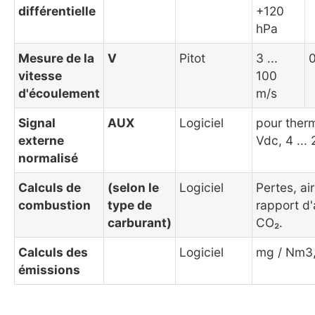
différentielle
+120
hPa
Mesure de la
V
Pitot
3 ...
0
vitesse
100
d'écoulement
m/s
Signal
AUX
Logiciel
pour therm
externe
Vdc, 4 ...
normalisé
Calculs de
(selon le
Logiciel
Pertes, ai
combustion
type de
rapport d'
carburant)
CO₂.
Calculs des
Logiciel
mg / Nm3,
émissions